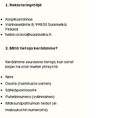
1.
Rekisterinpitäjä
Korpikustannus
Vanhaseläntie 8, 99830 Saariselkä,
Finland
heikki.orava@saariselka.fi
2.
Mitä tietoja keräämme?
Keräämme seuraavia tietoja, kun ostat
kirjan tai otat meihin yhteyttä:
Nimi
Osoite (toimitusta varten)
Sähköpostiosoite
Puhelinnumero (valinnainen)
Maksutapahtuman tiedot (ei
maksukortin numeroita)