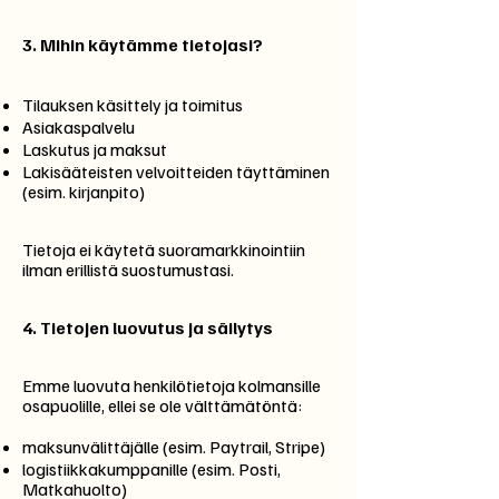
3.
Mihin käytämme tietojasi?
Tilauksen käsittely ja toimitus
Asiakaspalvelu
Laskutus ja maksut
Lakisääteisten velvoitteiden täyttäminen
(esim. kirjanpito)
Tietoja ei käytetä suoramarkkinointiin
ilman erillistä suostumustasi.
4.
Tietojen luovutus ja säilytys
Emme luovuta henkilötietoja kolmansille
osapuolille, ellei se ole välttämätöntä:
maksunvälittäjälle (esim. Paytrail, Stripe)
logistiikkakumppanille (esim. Posti,
Matkahuolto)