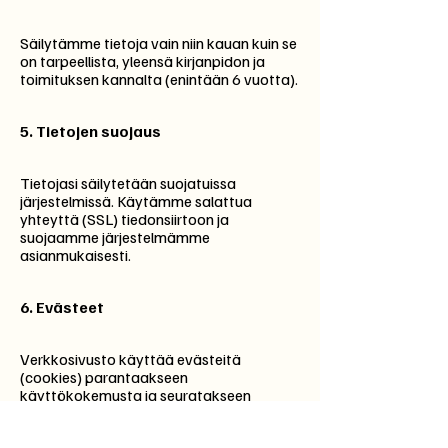
Säilytämme tietoja vain niin kauan kuin se
on tarpeellista, yleensä kirjanpidon ja
toimituksen kannalta (enintään 6 vuotta).
5.
Tietojen suojaus
Tietojasi säilytetään suojatuissa
järjestelmissä. Käytämme salattua
yhteyttä (SSL) tiedonsiirtoon ja
suojaamme järjestelmämme
asianmukaisesti.
6.
Evästeet
Verkkosivusto käyttää evästeitä
(cookies) parantaakseen
käyttökokemusta ja seuratakseen
kävijämäärää. Voit hallita evästeitä
selaimesi asetuksista.